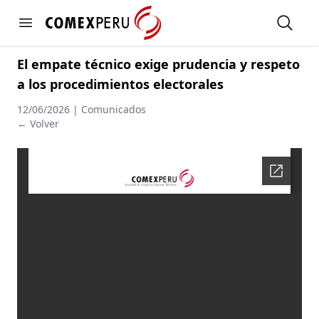
https://www.comexperu.org.pe
Open
Open menu
El empate técnico exige prudencia y respeto
a los procedimientos electorales
12/06/2026 | Comunicados
← Volver