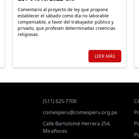
Comentario al proyecto de ley que propone
establecer el sábado como día no laborable
compensable, a favor del trabajador público y
privado, que profesen determinadas creencias
religiosas.
LEER MÁS
(511) 625-7700
C
comexperu@comexperu.org.pe
Po
Calle Bartolomé Herrera 254,
Po
Miraflores
Po