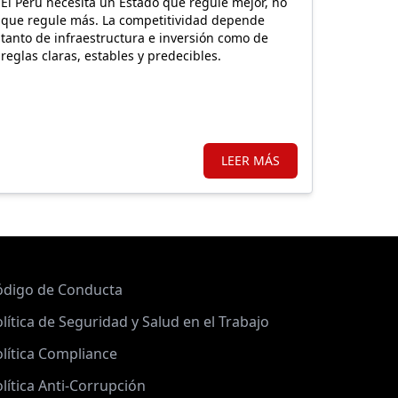
El Perú necesita un Estado que regule mejor, no
que regule más. La competitividad depende
tanto de infraestructura e inversión como de
reglas claras, estables y predecibles.
LEER MÁS
ódigo de Conducta
lítica de Seguridad y Salud en el Trabajo
lítica Compliance
lítica Anti-Corrupción