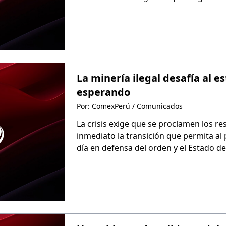
necesario para preparar al país. Lo má
que el propio Estado conoce desde hac
La minería ilegal desafía al e
esperando
Por: ComexPerú / Comunicados
La crisis exige que se proclamen los res
inmediato la transición que permita al
día en defensa del orden y el Estado d