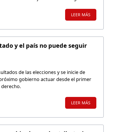
s grave es que esta situación ocurre pese a
e meses la magnitud del riesgo.
LEER MÁS
stado y el país no puede seguir
ultados de las elecciones y se inicie de
 próximo gobierno actuar desde el primer
e derecho.
LEER MÁS