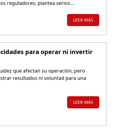
mos reguladores, plantea serios
ia de impulsar este proceso a menos de
LEER MÁS
idades para operar ni invertir
uidez que afectan su operación, pero
strar resultados ni voluntad para una
LEER MÁS