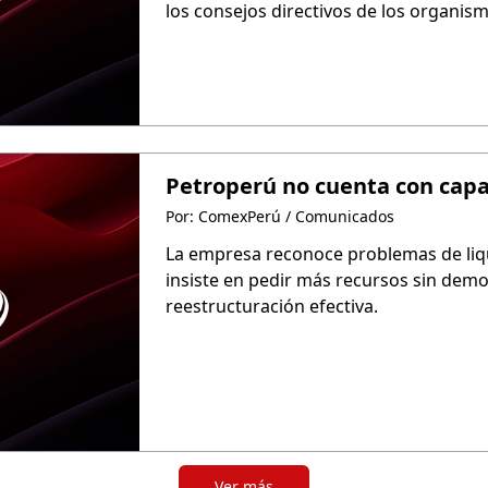
los consejos directivos de los organis
cuestionamientos sobre la convenienc
dos meses del cambio de gobierno.
Petroperú no cuenta con capac
Por: ComexPerú / Comunicados
La empresa reconoce problemas de liq
insiste en pedir más recursos sin demo
reestructuración efectiva.
Ver más