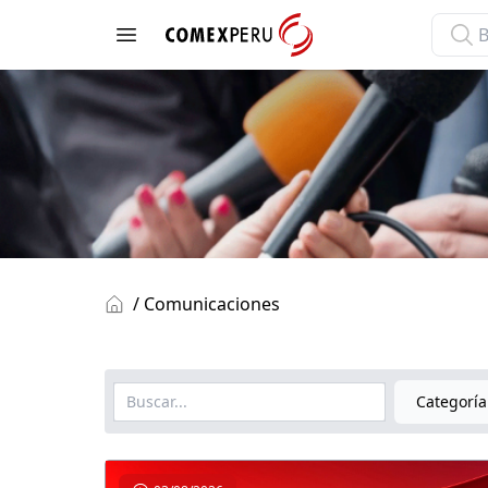
ComexPerú
Open menu
/ Comunicaciones
Categoría