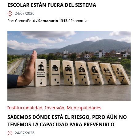
ESCOLAR ESTÁN FUERA DEL SISTEMA
SO
SI
24/07/2026
Por: ComexPerú /
Semanario 1313
/ Economía
Por
Institucionalidad, Inversión, Municipalidades
Gob
SABEMOS DÓNDE ESTÁ EL RIESGO, PERO AÚN NO
TENEMOS LA CAPACIDAD PARA PREVENIRLO
EL
CO
🚨 EJECUTIVO Y CONGRESO: ¿SERÁ POSIBLE
24/07/2026
CONSTRUIR CONSENSOS? Empieza un nuevo