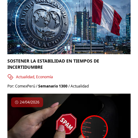
🚨
#Comunicado
| Fenómeno El Niño: el actual
Gobierno deja al país sin estar preparado 🔻 Desde
#ComexPer
ú advertimos que, pese a las alertas
emitidas y a los recursos asignados para la
prevención, el país llega al Fenómeno El Niño sin la
preparación necesaria. Al 30 de junio,
SOSTENER LA ESTABILIDAD EN TIEMPOS DE
https://t.co/2QbsdHYded
INCERTIDUMBRE
hace 2 semanas
Actualidad, Economía
Por: ComexPerú /
Semanario 1300
/ Actualidad
24/04/2026