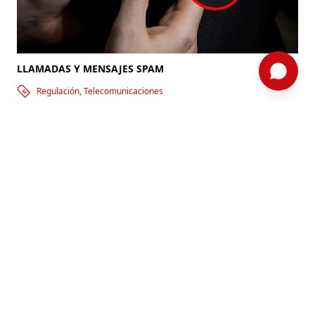
LLAMADAS Y MENSAJES SPAM
Regulación, Telecomunicaciones
Por: ComexPerú /
Semanario 1300
/ Legal y Regulatorio
APEC BUSINESS TRAVEL CARD
APEC Business Travel Card es la credencial para
altos ejecutivos que ofrece grandes ventajas para
sus viajes de negocios, facilitando el movimiento
de empresarios entre las economías de Asia y el
Pacífico (APEC).
Saber más