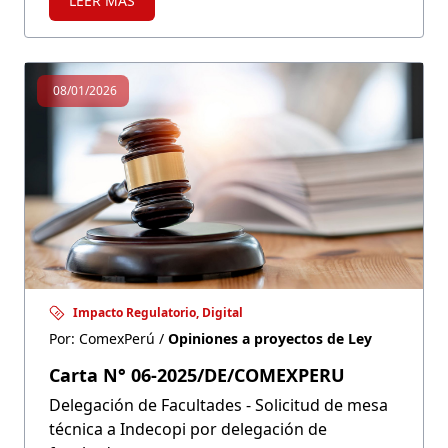
LEER MÁS
Autoridad Nacional de Productos
Farmacéuticos, Dispositivos Médicos y
Productos sanitarios, bajo la denominación
de APEMED.
08/01/2026
Impacto Regulatorio, Digital
Por: ComexPerú /
Opiniones a proyectos de Ley
Carta N° 06-2025/DE/COMEXPERU
Delegación de Facultades - Solicitud de mesa
técnica a Indecopi por delegación de