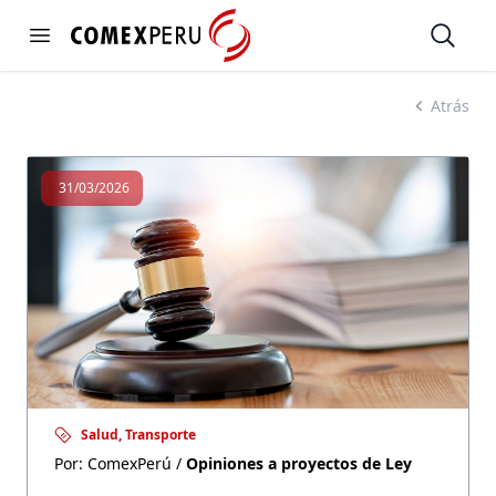
https://www.comexperu.org.pe
Open
Open menu
OPINIONES A PROYECTOS DE LEY
Atrás
31/03/2026
Salud, Transporte
Por: ComexPerú /
Opiniones a proyectos de Ley